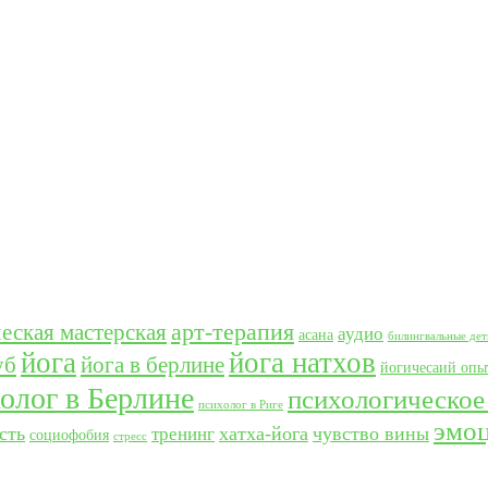
арт-терапия
еская мастерская
аудио
асана
билингвальные дет
йога
йога натхов
уб
йога в берлине
йогичесаий опы
олог в Берлине
психологическое
психолог в Риге
эмо
сть
хатха-йога
чувство вины
тренинг
социофобия
стресс