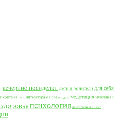
вечерние посиделки
для себя
дети и родители
и
медитация
критика
т
литература о йоге
мужчина и
лень
мандала
психология
 здоровье
психология и бизнес
ции