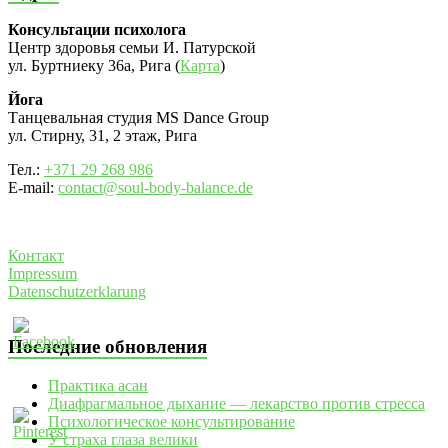
Консультации психолога
Центр здоровья семьи И. Патурской
ул. Буртниеку 36а, Рига (
Карта
)
Йога
Танцевальная студия MS Dance Group
ул. Стирну, 31, 2 этаж, Рига
Тел.:
+371 29 268 986
E-mail:
contact@soul-body-balance.de
Контакт
Impressum
Datenschutzerklarung
Последние обновления
Практика асан
Диафрагмальное дыхание — лекарство против стресса
Психологическое консультирование
У страха глаза велики