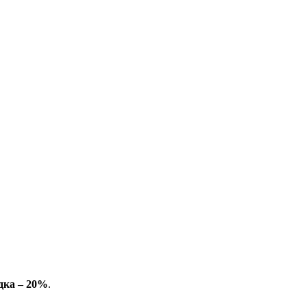
дка – 20%
.