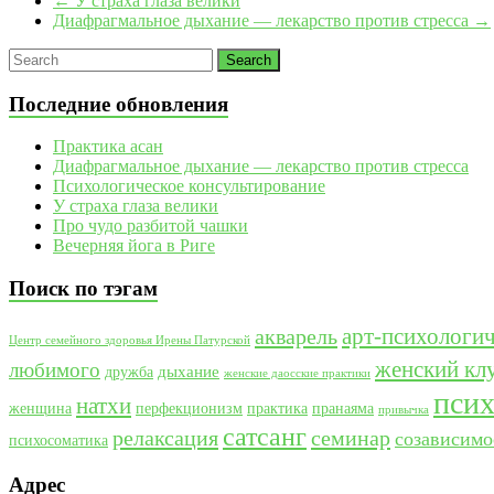
←
У страха глаза велики
Диафрагмальное дыхание — лекарство против стресса
→
Последние обновления
Практика асан
Диафрагмальное дыхание — лекарство против стресса
Психологическое консультирование
У страха глаза велики
Про чудо разбитой чашки
Вечерняя йога в Риге
Поиск по тэгам
арт-психологич
акварель
Центр семейного здоровья Ирены Патурской
женский кл
любимого
дыхание
дружба
женские даосские практики
псих
натхи
женщина
перфекционизм
практика
пранаяма
привычка
сатсанг
релаксация
семинар
созависимо
психосоматика
Адрес