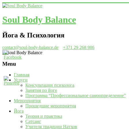
Soul Body Balance
Йога & Психология
contact@soul-body-balance.de
+371 29 268 986
Menu
Главная
Услуги
Консультации психолога
Занятия по йоге
Программа “Профессиональное самоопределение”
Мероприятия
Прошедшие мероприятия
Йога
Теория и практика
Сатсанг
Учителя традиции Натхов